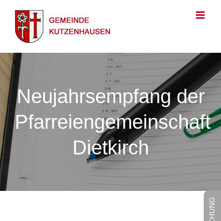
Zum
Inhalt
springen
Neujahrsempfang der
Pfarreiengemeinschaft
Dietkirch