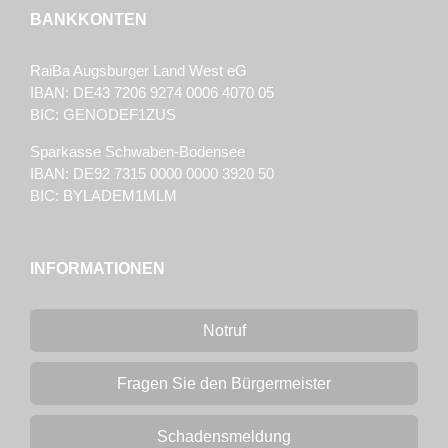
BANKKONTEN
RaiBa Augsburger Land West eG
IBAN: DE43 7206 9274 0006 4070 05
BIC: GENODEF1ZUS
Sparkasse Schwaben-Bodensee
IBAN: DE92 7315 0000 0000 3920 50
BIC: BYLADEM1MLM
INFORMATIONEN
Notruf
Fragen Sie den Bürgermeister
Schadensmeldung