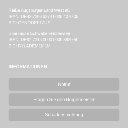
RaiBa Augsburger Land West eG
IBAN: DE43 7206 9274 0006 4070 05
BIC: GENODEF1ZUS
Sparkasse Schwaben-Bodensee
IBAN: DE92 7315 0000 0000 3920 50
BIC: BYLADEM1MLM
INFORMATIONEN
Notruf
Fragen Sie den Bürgermeister
Schadensmeldung