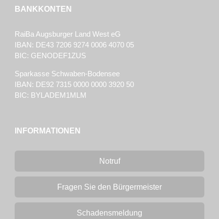
BANKKONTEN
RaiBa Augsburger Land West eG
IBAN: DE43 7206 9274 0006 4070 05
BIC: GENODEF1ZUS
Sparkasse Schwaben-Bodensee
IBAN: DE92 7315 0000 0000 3920 50
BIC: BYLADEM1MLM
INFORMATIONEN
Notruf
Fragen Sie den Bürgermeister
Schadensmeldung