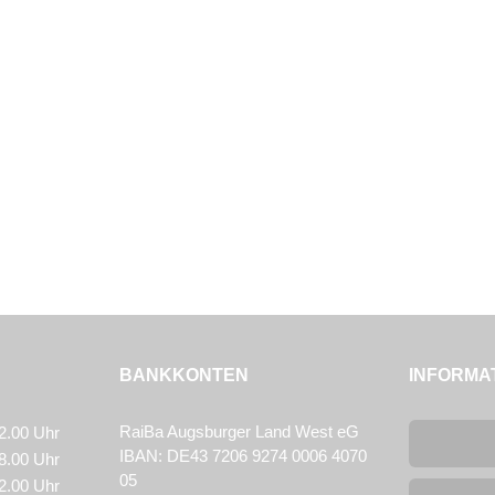
BANKKONTEN
INFORMA
RaiBa Augsburger Land West eG
2.00 Uhr
IBAN: DE43 7206 9274 0006 4070
8.00 Uhr
05
2.00 Uhr