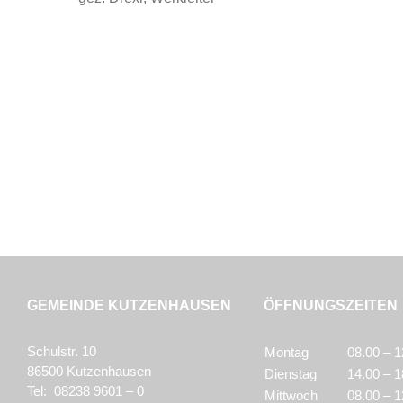
GEMEINDE KUTZENHAUSEN
ÖFFNUNGSZEITEN
Schulstr. 10
Montag
08.00 – 1
86500 Kutzenhausen
Dienstag
14.00 – 1
Tel: 08238 9601 – 0
Mittwoch
08.00 – 1