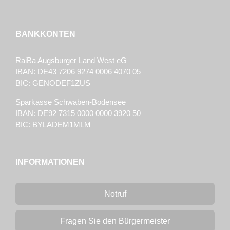
BANKKONTEN
RaiBa Augsburger Land West eG
IBAN: DE43 7206 9274 0006 4070 05
BIC: GENODEF1ZUS
Sparkasse Schwaben-Bodensee
IBAN: DE92 7315 0000 0000 3920 50
BIC: BYLADEM1MLM
INFORMATIONEN
Notruf
Fragen Sie den Bürgermeister