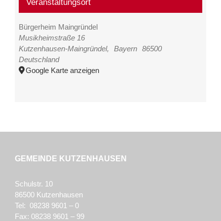
Veranstaltungsort
Bürgerheim Maingründel
Musikheimstraße 16
Kutzenhausen-Maingründel
,
Bayern
86500
Deutschland
Google Karte anzeigen
GEMEINDE KUTZENHAUSEN
Schulstr. 10
86500 Kutzenhausen
Tel: 08238 9601 – 0
Fax: 08238 9601 – 99