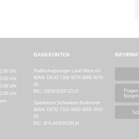
BANKKONTEN
INFORMA
RaiBa Augsburger Land West eG
2.00 Uhr
IBAN: DE43 7206 9274 0006 4070
8.00 Uhr
05
2.00 Uhr
Fragen
BIC: GENODEF1ZUS
2.00 Uhr
Bürger
sen
Sparkasse Schwaben-Bodensee
IBAN: DE92 7315 0000 0000 3920
Sc
50
BIC: BYLADEM1MLM