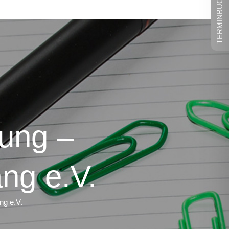
TERMINBUCHUNG
ung –
ng e.V.
g e.V.