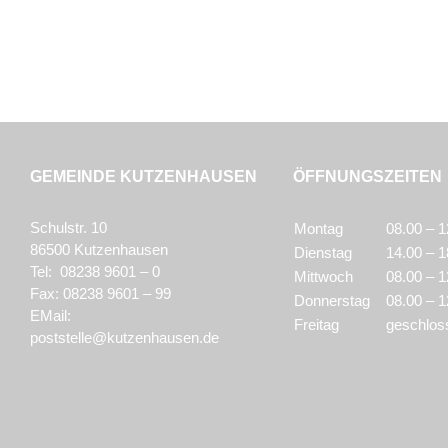
GEMEINDE KUTZENHAUSEN
ÖFFNUNGSZEITEN
Schulstr. 10
Montag
08.00 – 1
86500 Kutzenhausen
Dienstag
14.00 – 1
Tel: 08238 9601 – 0
Mittwoch
08.00 – 1
Fax: 08238 9601 – 99
Donnerstag
08.00 – 1
EMail:
Freitag
geschlos
poststelle@kutzenhausen.de