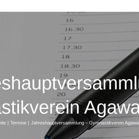
eshauptversamml
tikverein Agawa
ite
Termine
Jahreshauptversammlung – Gymnastikverein Agawan