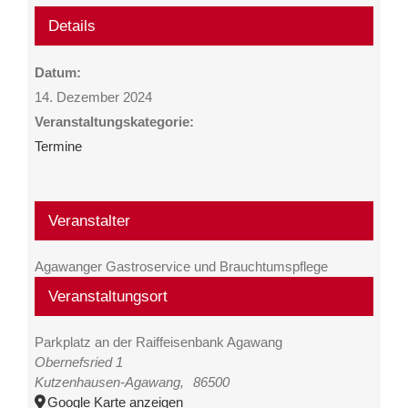
Details
Datum:
14. Dezember 2024
Veranstaltungskategorie:
Termine
Veranstalter
Agawanger Gastroservice und Brauchtumspflege
Veranstaltungsort
Parkplatz an der Raiffeisenbank Agawang
Obernefsried 1
Kutzenhausen-Agawang
,
86500
Google Karte anzeigen