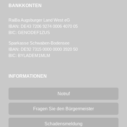
BANKKONTEN
RaiBa Augsburger Land West eG
IBAN: DE43 7206 9274 0006 4070 05
BIC: GENODEF1ZUS
Sparkasse Schwaben-Bodensee
IBAN: DE92 7315 0000 0000 3920 50
BIC: BYLADEM1MLM
INFORMATIONEN
Notruf
Fragen Sie den Bürgermeister
Schadensmeldung